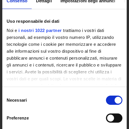
Consenso
Dettagli
Impostazioni degli annunci
In
Tender Announcements and Competitions
Studies Centres
International Cooperation
Uso responsabile dei dati
The eLearning infrastructure
Noi e
i nostri 1022 partner
trattiamo i vostri dati
Events
personali, ad esempio il vostro numero IP, utilizzando
Institutional websites and interacademic projects
tecnologie come i cookie per memorizzare e accedere
Access to the Database of the Online Student Services
alle informazioni sul vostro dispositivo al fine di
Certified E-mail
pubblicare annunci e contenuti personalizzati, misurare
Rector Inbox
gli annunci e i contenuti, ricercare il pubblico e sviluppare
i servizi. Avete la possibilità di scegliere chi utilizza i
TEACHING
vostri dati e per quali scopi. Le vostre scelte in materia di
Degree Courses
privacy sono applicabili solo su questa proprietà digitale
Advanced training courses
in cui avete effettuato le vostre scelte. È possibile
Selezione
Research Doctorate
modificare o revocare il proprio consenso in qualsiasi
Necessari
del
Qualifying educational programs for initial teacher training,
momento dalla Dichiarazione sui cookie o facendo clic
consenso
DPCM 4/8/23
sull'icona di attivazione della privacy.
Preferenze
Certifications
Con il tuo consenso, vorremmo anche:
Individual Courses