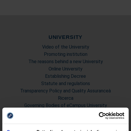
UNIVERSITY
Video of the University
Promoting institution
The reasons behind a new University
Online University
Establishing Decree
Statute and regulations
Transparency Policy and Quality Assuranceà
Ricerca
Governing Bodies of eCampus University
Branches
Multimedia Academic Library
Academic Information Systems