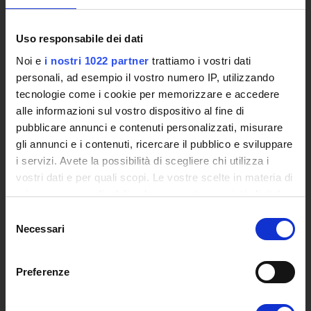
Studies Centres
International Cooperation
The eLearning infrastructure
Uso responsabile dei dati
Events
Noi e
i nostri 1022 partner
trattiamo i vostri dati
Institutional websites and interacademic projects
personali, ad esempio il vostro numero IP, utilizzando
Access to the Database of the Online Student Services
tecnologie come i cookie per memorizzare e accedere
Certified E-mail
alle informazioni sul vostro dispositivo al fine di
Rector Inbox
pubblicare annunci e contenuti personalizzati, misurare
gli annunci e i contenuti, ricercare il pubblico e sviluppare
TEACHING
i servizi. Avete la possibilità di scegliere chi utilizza i
vostri dati e per quali scopi. Le vostre scelte in materia di
Degree Courses
privacy sono applicabili solo su questa proprietà digitale
Advanced training courses
in cui avete effettuato le vostre scelte. È possibile
Research Doctorate
Selezione
modificare o revocare il proprio consenso in qualsiasi
Necessari
Qualifying educational programs for initial teacher training,
del
momento dalla Dichiarazione sui cookie o facendo clic
DPCM 4/8/23
consenso
sull'icona di attivazione della privacy.
Certifications
Preferenze
Individual Courses
Con il tuo consenso, vorremmo anche:
Mondo Scuola post graduate training and qualifying