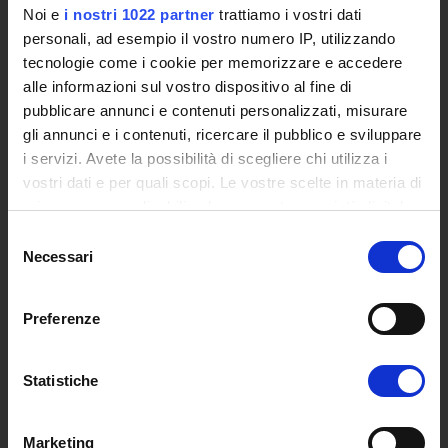
Certified E-mail
Noi e
i nostri 1022 partner
trattiamo i vostri dati
Rector Inbox
personali, ad esempio il vostro numero IP, utilizzando
tecnologie come i cookie per memorizzare e accedere
TEACHING
alle informazioni sul vostro dispositivo al fine di
pubblicare annunci e contenuti personalizzati, misurare
Degree Courses
gli annunci e i contenuti, ricercare il pubblico e sviluppare
Advanced training courses
i servizi. Avete la possibilità di scegliere chi utilizza i
Research Doctorate
vostri dati e per quali scopi. Le vostre scelte in materia di
Qualifying educational programs for initial teacher training,
privacy sono applicabili solo su questa proprietà digitale
DPCM 4/8/23
in cui avete effettuato le vostre scelte. È possibile
Certifications
Selezione
modificare o revocare il proprio consenso in qualsiasi
Necessari
del
Individual Courses
momento dalla Dichiarazione sui cookie o facendo clic
consenso
Mondo Scuola post graduate training and qualifying
sull'icona di attivazione della privacy.
educational programs
Preferenze
Courses
Con il tuo consenso, vorremmo anche:
Teaching Programmes
raccogliere informazioni sulla tua posizione
Statistiche
Degree Classes
geografica, con un'approssimazione di qualche
Guide for the consultation of Course Profiles
metro,
Marketing