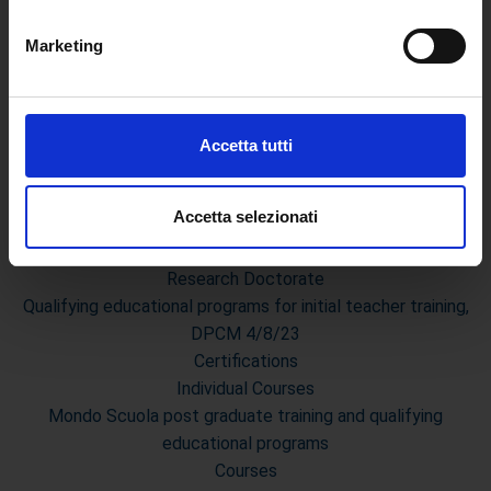
geografica, con un'approssimazione di qualche
Events
metro,
Marketing
Institutional websites and interacademic projects
Identificare il tuo dispositivo, scansionandolo
attivamente alla ricerca di caratteristiche specifiche
Access to the Database of the Online Student Services
(impronte digitali).
Certified E-mail
Rector Inbox
Approfondisci come vengono elaborati i tuoi dati personali
Accetta tutti
e imposta le tue preferenze nella
sezione dettagli
. Puoi
TEACHING
modificare o ritirare il tuo consenso in qualsiasi momento
dalla Dichiarazione sui cookie.
Accetta selezionati
Degree Courses
Advanced training courses
Utilizziamo i cookie per personalizzare contenuti ed
Research Doctorate
annunci, per fornire funzionalità dei social media e per
Qualifying educational programs for initial teacher training,
analizzare il nostro traffico. Condividiamo inoltre
DPCM 4/8/23
informazioni sul modo in cui utilizza il nostro sito con i
Certifications
nostri partner che si occupano di analisi dei dati web,
Individual Courses
pubblicità e social media, i quali potrebbero combinarle
Mondo Scuola post graduate training and qualifying
con altre informazioni che ha fornito loro o che hanno
educational programs
raccolto dal suo utilizzo dei loro servizi.
Courses