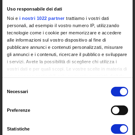
Uso responsabile dei dati
UNIVERSITY
Noi e
i nostri 1022 partner
trattiamo i vostri dati
Video of the University
personali, ad esempio il vostro numero IP, utilizzando
Promoting institution
tecnologie come i cookie per memorizzare e accedere
The reasons behind a new University
alle informazioni sul vostro dispositivo al fine di
Online University
pubblicare annunci e contenuti personalizzati, misurare
Establishing Decree
gli annunci e i contenuti, ricercare il pubblico e sviluppare
Statute and regulations
i servizi. Avete la possibilità di scegliere chi utilizza i
Transparency Policy and Quality Assuranceà
vostri dati e per quali scopi. Le vostre scelte in materia di
Ricerca
privacy sono applicabili solo su questa proprietà digitale
Governing Bodies of eCampus University
in cui avete effettuato le vostre scelte. È possibile
Selezione
Branches
modificare o revocare il proprio consenso in qualsiasi
Necessari
del
Multimedia Academic Library
momento dalla Dichiarazione sui cookie o facendo clic
consenso
Academic Information Systems
sull'icona di attivazione della privacy.
Preferenze
Tender Announcements and Competitions
Studies Centres
Con il tuo consenso, vorremmo anche:
International Cooperation
raccogliere informazioni sulla tua posizione
Statistiche
The eLearning infrastructure