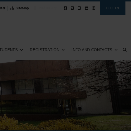
ster
SiteMap
Student App
LOGIN
TUDENTS
REGISTRATION
INFO AND CONTACTS