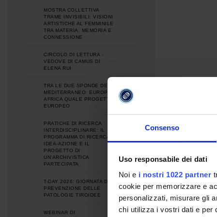
MOSTRA COLLETTIVA
TRAME INVISIBILI: VISIONI
ARTISTICHE AL FEMMINILE
TRA MATERIA, MEMORIA E
CONNESSIONE
CIRCOLO DI LETTURA -
VEDOVE DI CAMUS DI
ELENA RUI
TRA LE DUE SPONDE DEL
MEDITERRANEO: EUROPA E
AFRICA QUALE PROGETTO
EUROPEO
PRATICHE DI RICERCA
Consenso
INTERDISCIPLINARE: IL
PROGRAMMA DI RICERCA
IDEA-AZIONE E IL
PROGETTO DI
UN'ARCHIVISTICA
Uso responsabile dei dati
PARTECIPATA
Noi e
i nostri 1022 partner
t
T-DAY 2026: GIORNATA DI
cookie per memorizzare e acce
PREVENZIONE DELLE
PATOLOGIE TIROIDEE
personalizzati, misurare gli an
chi utilizza i vostri dati e pe
WEBINAR DI