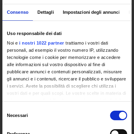
Branches
Multimedia Academic Library
Consenso
Dettagli
Impostazioni degli annunci
In
Academic Information Systems
Tender Announcements and Competitions
Uso responsabile dei dati
Studies Centres
International Cooperation
Noi e
i nostri 1022 partner
trattiamo i vostri dati
The eLearning infrastructure
personali, ad esempio il vostro numero IP, utilizzando
Events
tecnologie come i cookie per memorizzare e accedere
Institutional websites and interacademic projects
alle informazioni sul vostro dispositivo al fine di
Access to the Database of the Online Student Services
pubblicare annunci e contenuti personalizzati, misurare
Certified E-mail
gli annunci e i contenuti, ricercare il pubblico e sviluppare
i servizi. Avete la possibilità di scegliere chi utilizza i
Rector Inbox
vostri dati e per quali scopi. Le vostre scelte in materia di
TEACHING
privacy sono applicabili solo su questa proprietà digitale
in cui avete effettuato le vostre scelte. È possibile
Selezione
Degree Courses
modificare o revocare il proprio consenso in qualsiasi
Necessari
del
Advanced training courses
momento dalla Dichiarazione sui cookie o facendo clic
consenso
Research Doctorate
sull'icona di attivazione della privacy.
Qualifying educational programs for initial teacher training,
Preferenze