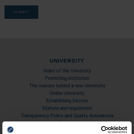
UNIVERSITY
Video of the University
Promoting institution
The reasons behind a new University
Online University
Establishing Decree
Statute and regulations
Transparency Policy and Quality Assuranceà
Ricerca
Governing Bodies of eCampus University