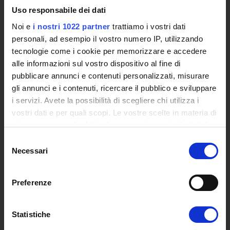
Events
Uso responsabile dei dati
Institutional websites and interacademic projects
Noi e
i nostri 1022 partner
trattiamo i vostri dati
Access to the Database of the Online Student Services
personali, ad esempio il vostro numero IP, utilizzando
Certified E-mail
tecnologie come i cookie per memorizzare e accedere
Rector Inbox
alle informazioni sul vostro dispositivo al fine di
pubblicare annunci e contenuti personalizzati, misurare
TEACHING
gli annunci e i contenuti, ricercare il pubblico e sviluppare
Degree Courses
i servizi. Avete la possibilità di scegliere chi utilizza i
Advanced training courses
vostri dati e per quali scopi. Le vostre scelte in materia di
Research Doctorate
privacy sono applicabili solo su questa proprietà digitale
Qualifying educational programs for initial teacher training,
in cui avete effettuato le vostre scelte. È possibile
Selezione
DPCM 4/8/23
modificare o revocare il proprio consenso in qualsiasi
Necessari
del
Certifications
momento dalla Dichiarazione sui cookie o facendo clic
consenso
Individual Courses
sull'icona di attivazione della privacy.
Preferenze
Mondo Scuola post graduate training and qualifying
educational programs
Con il tuo consenso, vorremmo anche:
Courses
raccogliere informazioni sulla tua posizione
Statistiche
Teaching Programmes
geografica, con un'approssimazione di qualche