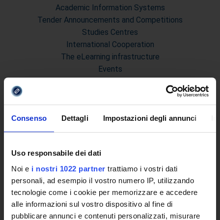
Academic Information Systems
Tender Announcements and Competitions
Studies Centres
International Cooperation
The eLearning infrastructure
Events
Institutional websites and interacademic projects
Access to the Database of the Online Student Services
Certified E-mail
Rector Inbox
Consenso
Dettagli
Impostazioni degli annunci
In
TEACHING
Uso responsabile dei dati
Degree Courses
Noi e
i nostri 1022 partner
trattiamo i vostri dati
Advanced training courses
personali, ad esempio il vostro numero IP, utilizzando
Research Doctorate
tecnologie come i cookie per memorizzare e accedere
Qualifying educational programs for initial teacher training,
alle informazioni sul vostro dispositivo al fine di
DPCM 4/8/23
pubblicare annunci e contenuti personalizzati, misurare
Certifications