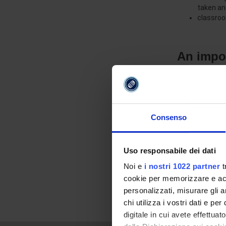
taken an
classroo
An impor
Entering the wor
A Master:
rounds of
Consenso
is a too
is an im
Uso responsabile dei dati
For official re
Noi e
i nostri 1022 partner
t
cookie per memorizzare e acce
personalizzati, misurare gli an
chi utilizza i vostri dati e pe
digitale in cui avete effettua