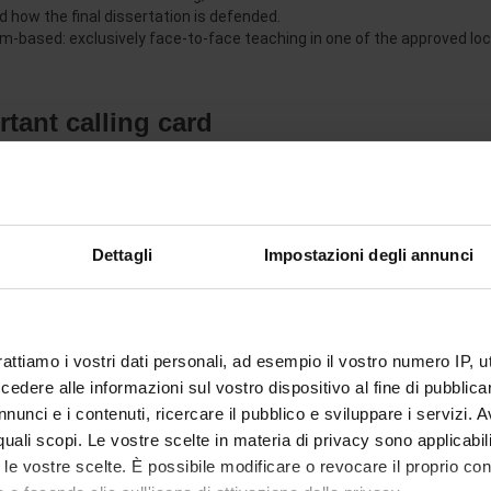
d how the final dissertation is defended.
m-based: exclusively face-to-face teaching in one of the approved loc
tant calling card
kforce is difficult. A high-level Master providing all the required skills 
f your academic experience, since it allows you to obtain specific skill
Dettagli
Impostazioni degli annunci
l for you to confirm your professional knowledge and skills and to rema
portant calling card to present to companies that are increasingly de
quests, you can send an e-mail to the certified e-mail inbox of eCampus
rattiamo i vostri dati personali, ad esempio il vostro numero IP, 
dere alle informazioni sul vostro dispositivo al fine di pubblica
nunci e i contenuti, ricercare il pubblico e sviluppare i servizi. A
r quali scopi. Le vostre scelte in materia di privacy sono applicabi
to le vostre scelte. È possibile modificare o revocare il proprio 