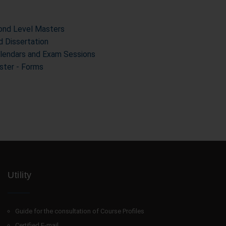
cond Level Masters
d Dissertation
alendars and Exam Sessions
ter - Forms
Utility
Guide for the consultation of Course Profiles
Certified E-mail