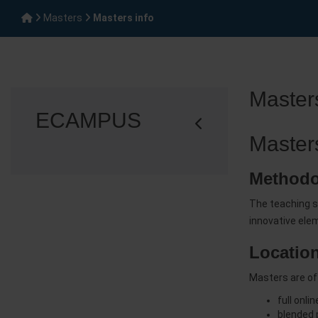
Masters
Masters info
Masters
ECAMPUS
Masters
Methodo
The teaching s
innovative elem
Locatio
Masters are of
full onli
blended 