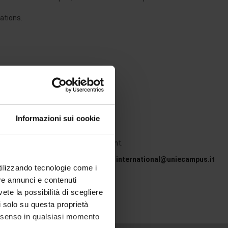
ations.
is a good starting point.
s in a specific sector
Informazioni sui cookie
in competitive
manding when it comes to recruitment.
 Online University in Novedrate (CO):
international@uniecampus.it
utilizzando tecnologie come i
re annunci e contenuti
vete la possibilità di scegliere
li solo su questa proprietà
consenso in qualsiasi momento