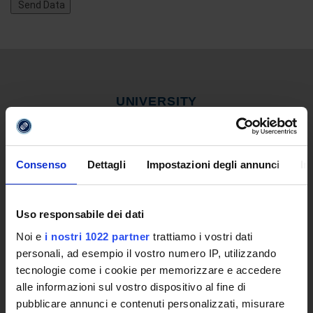
UNIVERSITY
Video of the University
Promoting institution
The reasons behind a new University
Consenso
Dettagli
Impostazioni degli annunci
In
Online University
Establishing Decree
Statute and regulations
Uso responsabile dei dati
Transparency Policy and Quality Assuranceà
Noi e
i nostri 1022 partner
trattiamo i vostri dati
Ricerca
personali, ad esempio il vostro numero IP, utilizzando
Governing Bodies of eCampus University
tecnologie come i cookie per memorizzare e accedere
Branches
alle informazioni sul vostro dispositivo al fine di
Multimedia Academic Library
pubblicare annunci e contenuti personalizzati, misurare