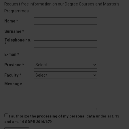
Request free information on our Degree Courses and Master's
Programmes
Name *
Surname *
Telephone no.
*
E-mail *
Province *
Faculty *
Message
I authorize the
processing of my personal data
under art. 13
and art. 14 GDPR 2016/679