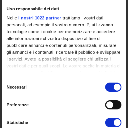
The eLearning infrastructure
Events
Uso responsabile dei dati
Institutional websites and interacademic projects
Noi e
i nostri 1022 partner
trattiamo i vostri dati
Access to the Database of the Online Student Services
personali, ad esempio il vostro numero IP, utilizzando
Certified E-mail
tecnologie come i cookie per memorizzare e accedere
Rector Inbox
alle informazioni sul vostro dispositivo al fine di
pubblicare annunci e contenuti personalizzati, misurare
TEACHING
gli annunci e i contenuti, ricercare il pubblico e sviluppare
i servizi. Avete la possibilità di scegliere chi utilizza i
Degree Courses
vostri dati e per quali scopi. Le vostre scelte in materia di
Advanced training courses
privacy sono applicabili solo su questa proprietà digitale
Research Doctorate
in cui avete effettuato le vostre scelte. È possibile
Qualifying educational programs for initial teacher training,
Selezione
modificare o revocare il proprio consenso in qualsiasi
Necessari
DPCM 4/8/23
del
momento dalla Dichiarazione sui cookie o facendo clic
Certifications
consenso
sull'icona di attivazione della privacy.
Individual Courses
Preferenze
Mondo Scuola post graduate training and qualifying
Con il tuo consenso, vorremmo anche:
educational programs
raccogliere informazioni sulla tua posizione
Statistiche
Courses