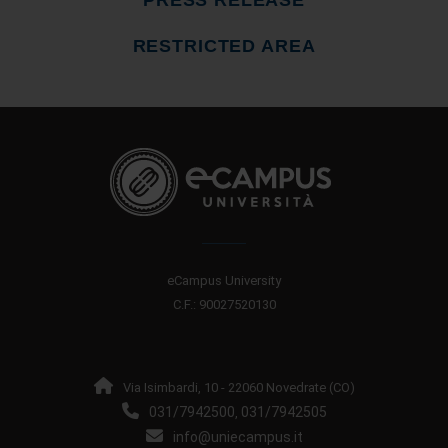
PRESS RELEASE
RESTRICTED AREA
eCampus University
C.F.: 90027520130
Via Isimbardi, 10 - 22060 Novedrate (CO)
031/7942500
031/7942505
,
info@uniecampus.it