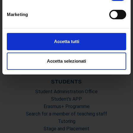
geografica, con un'approssimazione di qualche
Teaching Programmes
metro,
Degree Classes
Marketing
Identificare il tuo dispositivo, scansionandolo
Guide for the consultation of Course Profiles
attivamente alla ricerca di caratteristiche specifiche
(impronte digitali).
MASTER
Approfondisci come vengono elaborati i tuoi dati personali
Accetta tutti
First and Second Level Masters
e imposta le tue preferenze nella
sezione dettagli
. Puoi
Final exam and Dissertation
modificare o ritirare il tuo consenso in qualsiasi momento
Graduation Calendars and Exam Sessions
dalla Dichiarazione sui cookie.
Accetta selezionati
Academic Master - Forms
Utilizziamo i cookie per personalizzare contenuti ed
STUDENTS
annunci, per fornire funzionalità dei social media e per
analizzare il nostro traffico. Condividiamo inoltre
Student Administration Office
informazioni sul modo in cui utilizza il nostro sito con i
Student's APP
nostri partner che si occupano di analisi dei dati web,
Erasmus+ Programme
pubblicità e social media, i quali potrebbero combinarle
Search for a member of teaching staff
con altre informazioni che ha fornito loro o che hanno
Tutoring
raccolto dal suo utilizzo dei loro servizi.
Stage and Placement