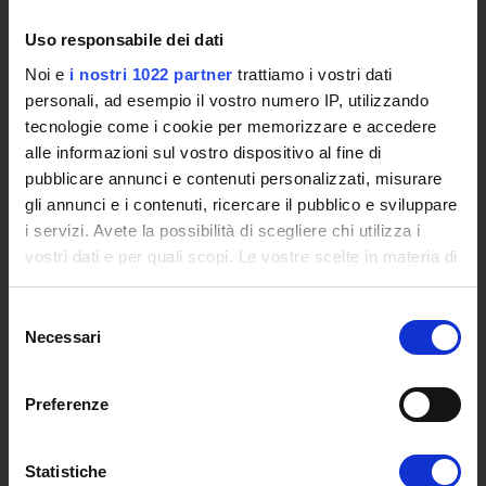
The eLearning infrastructure
Uso responsabile dei dati
Events
Institutional websites and interacademic projects
Noi e
i nostri 1022 partner
trattiamo i vostri dati
Access to the Database of the Online Student Services
personali, ad esempio il vostro numero IP, utilizzando
Certified E-mail
tecnologie come i cookie per memorizzare e accedere
Rector Inbox
alle informazioni sul vostro dispositivo al fine di
pubblicare annunci e contenuti personalizzati, misurare
TEACHING
gli annunci e i contenuti, ricercare il pubblico e sviluppare
i servizi. Avete la possibilità di scegliere chi utilizza i
Degree Courses
vostri dati e per quali scopi. Le vostre scelte in materia di
Advanced training courses
privacy sono applicabili solo su questa proprietà digitale
Research Doctorate
in cui avete effettuato le vostre scelte. È possibile
Selezione
Qualifying educational programs for initial teacher training,
modificare o revocare il proprio consenso in qualsiasi
Necessari
del
DPCM 4/8/23
momento dalla Dichiarazione sui cookie o facendo clic
consenso
Certifications
sull'icona di attivazione della privacy.
Individual Courses
Preferenze
Mondo Scuola post graduate training and qualifying
Con il tuo consenso, vorremmo anche:
educational programs
raccogliere informazioni sulla tua posizione
Statistiche
Courses