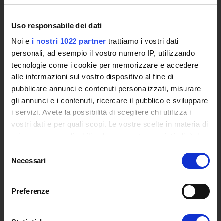
International Cooperation
The eLearning infrastructure
Uso responsabile dei dati
Events
Noi e
i nostri 1022 partner
trattiamo i vostri dati
Institutional websites and interacademic projects
personali, ad esempio il vostro numero IP, utilizzando
Access to the Database of the Online Student Services
tecnologie come i cookie per memorizzare e accedere
Certified E-mail
alle informazioni sul vostro dispositivo al fine di
Rector Inbox
pubblicare annunci e contenuti personalizzati, misurare
gli annunci e i contenuti, ricercare il pubblico e sviluppare
TEACHING
i servizi. Avete la possibilità di scegliere chi utilizza i
Degree Courses
vostri dati e per quali scopi. Le vostre scelte in materia di
Advanced training courses
privacy sono applicabili solo su questa proprietà digitale
Research Doctorate
in cui avete effettuato le vostre scelte. È possibile
Selezione
modificare o revocare il proprio consenso in qualsiasi
Qualifying educational programs for initial teacher training,
Necessari
del
momento dalla Dichiarazione sui cookie o facendo clic
DPCM 4/8/23
consenso
sull'icona di attivazione della privacy.
Certifications
Preferenze
Individual Courses
Con il tuo consenso, vorremmo anche:
Mondo Scuola post graduate training and qualifying
raccogliere informazioni sulla tua posizione