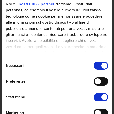
Certified E-mail
Noi e
i nostri 1022 partner
trattiamo i vostri dati
Rector Inbox
personali, ad esempio il vostro numero IP, utilizzando
tecnologie come i cookie per memorizzare e accedere
TEACHING
alle informazioni sul vostro dispositivo al fine di
pubblicare annunci e contenuti personalizzati, misurare
Degree Courses
gli annunci e i contenuti, ricercare il pubblico e sviluppare
Advanced training courses
i servizi. Avete la possibilità di scegliere chi utilizza i
Research Doctorate
vostri dati e per quali scopi. Le vostre scelte in materia di
Qualifying educational programs for initial teacher training,
privacy sono applicabili solo su questa proprietà digitale
DPCM 4/8/23
in cui avete effettuato le vostre scelte. È possibile
Selezione
Certifications
modificare o revocare il proprio consenso in qualsiasi
Necessari
del
Individual Courses
momento dalla Dichiarazione sui cookie o facendo clic
consenso
Mondo Scuola post graduate training and qualifying
sull'icona di attivazione della privacy.
educational programs
Preferenze
Courses
Con il tuo consenso, vorremmo anche:
Teaching Programmes
raccogliere informazioni sulla tua posizione
Statistiche
Degree Classes
geografica, con un'approssimazione di qualche
Guide for the consultation of Course Profiles
metro,
Marketing