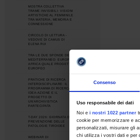
MOSTRA COLLETTIVA
TRAME INVISIBILI: VISIONI
ARTISTICHE AL FEMMINILE
TRA MATERIA, MEMORIA E
CONNESSIONE
CIRCOLO DI LETTURA -
VEDOVE DI CAMUS DI
ELENA RUI
TRA LE DUE SPONDE DEL
MEDITERRANEO: EUROPA E
AFRICA QUALE PROGETTO
EUROPEO
PRATICHE DI RICERCA
Consenso
INTERDISCIPLINARE: IL
PROGRAMMA DI RICERCA
IDEA-AZIONE E IL
PROGETTO DI
UN'ARCHIVISTICA
Uso responsabile dei dati
PARTECIPATA
Noi e
i nostri 1022 partner
t
T-DAY 2026: GIORNATA DI
cookie per memorizzare e acce
PREVENZIONE DELLE
PATOLOGIE TIROIDEE
personalizzati, misurare gli an
chi utilizza i vostri dati e pe
WEBINAR DI