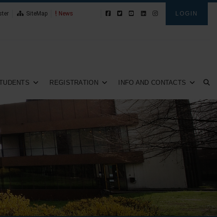
ster
SiteMap
Student App
LOGIN
TUDENTS
REGISTRATION
INFO AND CONTACTS