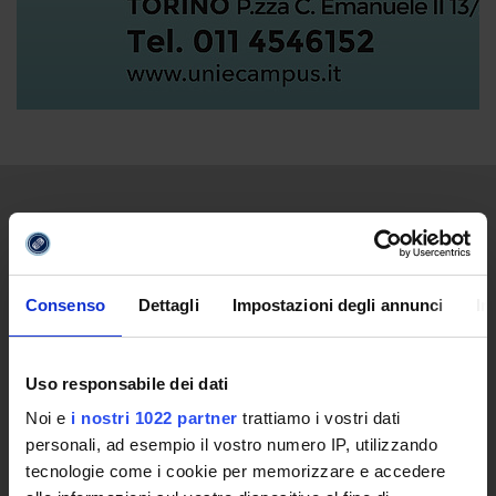
UNIVERSITY
Video of the University
Consenso
Dettagli
Impostazioni degli annunci
In
Promoting institution
The reasons behind a new University
Online University
Uso responsabile dei dati
Establishing Decree
Noi e
i nostri 1022 partner
trattiamo i vostri dati
Statute and regulations
personali, ad esempio il vostro numero IP, utilizzando
Transparency Policy and Quality Assuranceà
tecnologie come i cookie per memorizzare e accedere
Ricerca