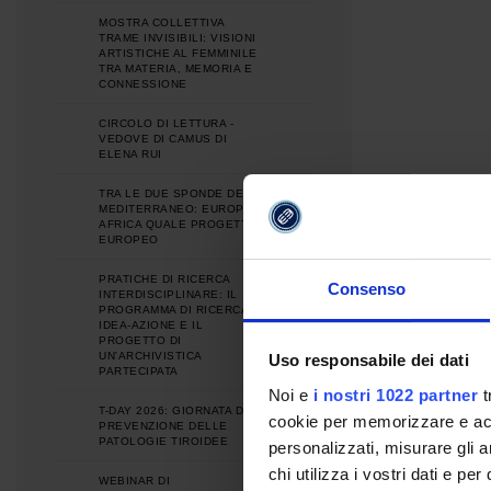
MOSTRA COLLETTIVA
TRAME INVISIBILI: VISIONI
ARTISTICHE AL FEMMINILE
TRA MATERIA, MEMORIA E
CONNESSIONE
CIRCOLO DI LETTURA -
VEDOVE DI CAMUS DI
ELENA RUI
TRA LE DUE SPONDE DEL
MEDITERRANEO: EUROPA E
AFRICA QUALE PROGETTO
EUROPEO
PRATICHE DI RICERCA
Consenso
INTERDISCIPLINARE: IL
PROGRAMMA DI RICERCA
IDEA-AZIONE E IL
PROGETTO DI
UN'ARCHIVISTICA
Uso responsabile dei dati
PARTECIPATA
Noi e
i nostri 1022 partner
t
T-DAY 2026: GIORNATA DI
cookie per memorizzare e acce
PREVENZIONE DELLE
PATOLOGIE TIROIDEE
personalizzati, misurare gli an
chi utilizza i vostri dati e pe
WEBINAR DI