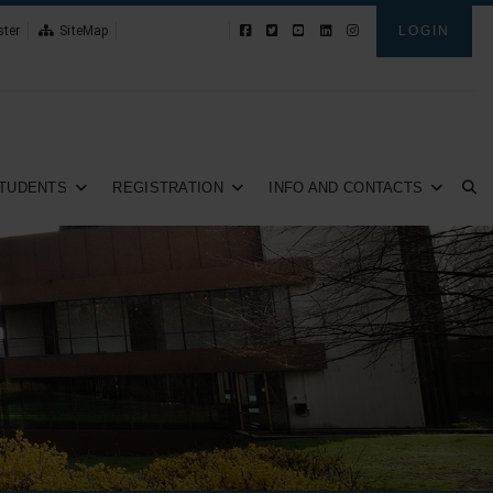
ster
SiteMap
News
LOGIN
TUDENTS
REGISTRATION
INFO AND CONTACTS