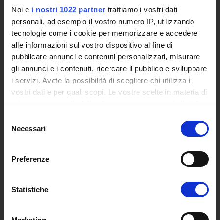
Certified E-mail
Noi e
i nostri 1022 partner
trattiamo i vostri dati
Rector Inbox
personali, ad esempio il vostro numero IP, utilizzando
tecnologie come i cookie per memorizzare e accedere
TEACHING
alle informazioni sul vostro dispositivo al fine di
pubblicare annunci e contenuti personalizzati, misurare
Degree Courses
gli annunci e i contenuti, ricercare il pubblico e sviluppare
Advanced training courses
i servizi. Avete la possibilità di scegliere chi utilizza i
Research Doctorate
vostri dati e per quali scopi. Le vostre scelte in materia di
Qualifying educational programs for initial teacher training,
privacy sono applicabili solo su questa proprietà digitale
DPCM 4/8/23
in cui avete effettuato le vostre scelte. È possibile
Selezione
Certifications
modificare o revocare il proprio consenso in qualsiasi
Necessari
del
Individual Courses
momento dalla Dichiarazione sui cookie o facendo clic
consenso
Mondo Scuola post graduate training and qualifying
sull'icona di attivazione della privacy.
educational programs
Preferenze
Courses
Con il tuo consenso, vorremmo anche:
Teaching Programmes
raccogliere informazioni sulla tua posizione
Statistiche
Degree Classes
geografica, con un'approssimazione di qualche
Guide for the consultation of Course Profiles
metro,
Marketing