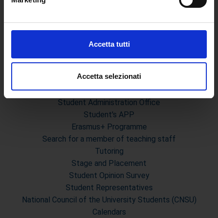
Identificare il tuo dispositivo, scansionandolo
MASTER
attivamente alla ricerca di caratteristiche specifiche
First and Second Level Masters
(impronte digitali).
Final exam and Dissertation
Approfondisci come vengono elaborati i tuoi dati personali
Accetta tutti
Graduation Calendars and Exam Sessions
e imposta le tue preferenze nella
sezione dettagli
. Puoi
Academic Master - Forms
modificare o ritirare il tuo consenso in qualsiasi momento
dalla Dichiarazione sui cookie.
Accetta selezionati
STUDENTS
Utilizziamo i cookie per personalizzare contenuti ed
Student Administration Office
annunci, per fornire funzionalità dei social media e per
Student's APP
analizzare il nostro traffico. Condividiamo inoltre
Erasmus+ Programme
informazioni sul modo in cui utilizza il nostro sito con i
Search for a member of teaching staff
nostri partner che si occupano di analisi dei dati web,
Tutoring
pubblicità e social media, i quali potrebbero combinarle
Stage and Placement
con altre informazioni che ha fornito loro o che hanno
Student Opinion Survey
raccolto dal suo utilizzo dei loro servizi.
Student Representatives
National Council of the University Students (CNSU)
Calendars