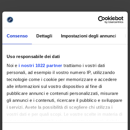
Consenso
Dettagli
Impostazioni degli annunci
In
Uso responsabile dei dati
Noi e
i nostri 1022 partner
trattiamo i vostri dati
personali, ad esempio il vostro numero IP, utilizzando
tecnologie come i cookie per memorizzare e accedere
alle informazioni sul vostro dispositivo al fine di
pubblicare annunci e contenuti personalizzati, misurare
gli annunci e i contenuti, ricercare il pubblico e sviluppare
i servizi. Avete la possibilità di scegliere chi utilizza i
vostri dati e per quali scopi. Le vostre scelte in materia di
privacy sono applicabili solo su questa proprietà digitale
in cui avete effettuato le vostre scelte. È possibile