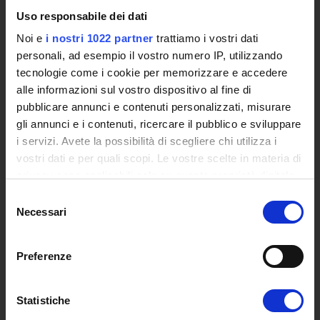
Events
Uso responsabile dei dati
Institutional websites and interacademic projects
Noi e
i nostri 1022 partner
trattiamo i vostri dati
Access to the Database of the Online Student Services
personali, ad esempio il vostro numero IP, utilizzando
Certified E-mail
tecnologie come i cookie per memorizzare e accedere
Rector Inbox
alle informazioni sul vostro dispositivo al fine di
pubblicare annunci e contenuti personalizzati, misurare
TEACHING
gli annunci e i contenuti, ricercare il pubblico e sviluppare
Degree Courses
i servizi. Avete la possibilità di scegliere chi utilizza i
Advanced training courses
vostri dati e per quali scopi. Le vostre scelte in materia di
Research Doctorate
privacy sono applicabili solo su questa proprietà digitale
Qualifying educational programs for initial teacher training,
in cui avete effettuato le vostre scelte. È possibile
Selezione
DPCM 4/8/23
modificare o revocare il proprio consenso in qualsiasi
Necessari
del
Certifications
momento dalla Dichiarazione sui cookie o facendo clic
consenso
Individual Courses
sull'icona di attivazione della privacy.
Preferenze
Mondo Scuola post graduate training and qualifying
Con il tuo consenso, vorremmo anche:
educational programs
Courses
raccogliere informazioni sulla tua posizione
Statistiche
Teaching Programmes
geografica, con un'approssimazione di qualche