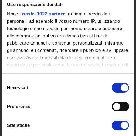
Uso responsabile dei dati
Institutional websites and interacademic projects
Access to the Database of the Online Student Services
Noi e
i nostri 1022 partner
trattiamo i vostri dati
Certified E-mail
personali, ad esempio il vostro numero IP, utilizzando
Rector Inbox
tecnologie come i cookie per memorizzare e accedere
alle informazioni sul vostro dispositivo al fine di
TEACHING
pubblicare annunci e contenuti personalizzati, misurare
gli annunci e i contenuti, ricercare il pubblico e sviluppare
Degree Courses
i servizi. Avete la possibilità di scegliere chi utilizza i
Advanced training courses
vostri dati e per quali scopi. Le vostre scelte in materia di
Research Doctorate
privacy sono applicabili solo su questa proprietà digitale
Qualifying educational programs for initial teacher training,
in cui avete effettuato le vostre scelte. È possibile
Selezione
DPCM 4/8/23
modificare o revocare il proprio consenso in qualsiasi
Necessari
del
Certifications
momento dalla Dichiarazione sui cookie o facendo clic
consenso
Individual Courses
sull'icona di attivazione della privacy.
Mondo Scuola post graduate training and qualifying
Preferenze
educational programs
Con il tuo consenso, vorremmo anche:
Courses
raccogliere informazioni sulla tua posizione
Statistiche
Teaching Programmes
geografica, con un'approssimazione di qualche