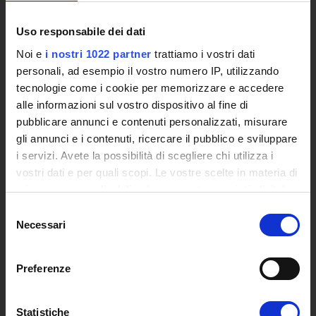
Poli di Studio
International Cooperation
Uso responsabile dei dati
L'infrastruttura di e-Learning
Noi e
i nostri 1022 partner
trattiamo i vostri dati
Eventi
personali, ad esempio il vostro numero IP, utilizzando
Siti Istituzionali e Progetti Interuniversitari
tecnologie come i cookie per memorizzare e accedere
Accesso alla Banca Dati di Segreteria Online
alle informazioni sul vostro dispositivo al fine di
Posta Elettronica Certificata - PEC
pubblicare annunci e contenuti personalizzati, misurare
Bacheca del Rettore
gli annunci e i contenuti, ricercare il pubblico e sviluppare
i servizi. Avete la possibilità di scegliere chi utilizza i
DIDATTICA
vostri dati e per quali scopi. Le vostre scelte in materia di
Corsi di Laurea
privacy sono applicabili solo su questa proprietà digitale
Corsi di Perfezionamento
in cui avete effettuato le vostre scelte. È possibile
Selezione
Dottorato di Ricerca
modificare o revocare il proprio consenso in qualsiasi
Necessari
del
Percorsi abilitanti di formazione iniziale degli insegnanti
momento dalla Dichiarazione sui cookie o facendo clic
consenso
DPCM 4/8/23
sull'icona di attivazione della privacy.
Preferenze
Certificazioni e Alta Formazione Professionale
Corsi Singoli
Con il tuo consenso, vorremmo anche:
Mondo Scuola - Corsi per Insegnanti
raccogliere informazioni sulla tua posizione
Statistiche