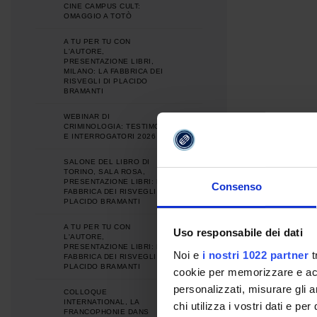
CINE CAMPUS CULT:
OMAGGIO A TOTÒ
A TU PER TU CON
L'AUTORE,
PRESENTAZIONE LIBRI,
MILANO: LA FABBRICA DEI
RISVEGLI DI PLACIDO
BRAMANTI
WEBINAR DI
CRIMINOLOGIA: TESTIMONI
E INTERROGATORI 2026
SALONE DEL LIBRO DI
TORINO, SALA ROSA,
PRESENTAZIONE LIBRI: LA
Consenso
FABBRICA DEI RISVEGLI DI
PLACIDO BRAMANTI
A TU PER TU CON
Uso responsabile dei dati
L'AUTORE,
PRESENTAZIONE LIBRI: LA
Noi e
i nostri 1022 partner
t
FABBRICA DEI RISVEGLI DI
PLACIDO BRAMANTI
cookie per memorizzare e acce
personalizzati, misurare gli an
COLLOQUE
INTERNATIONAL, LA
chi utilizza i vostri dati e pe
FRANCOPHONIE DANS