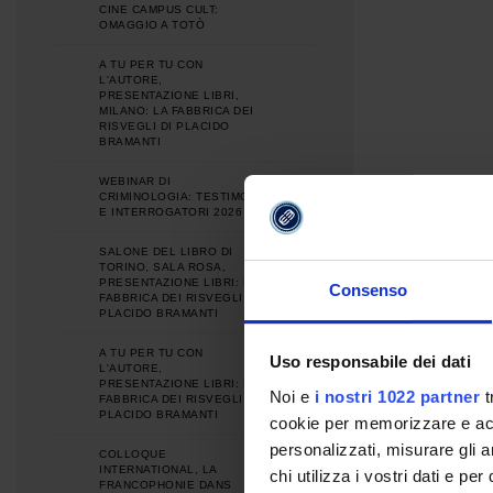
CINE CAMPUS CULT:
OMAGGIO A TOTÒ
A TU PER TU CON
L'AUTORE,
PRESENTAZIONE LIBRI,
MILANO: LA FABBRICA DEI
RISVEGLI DI PLACIDO
BRAMANTI
WEBINAR DI
CRIMINOLOGIA: TESTIMONI
E INTERROGATORI 2026
SALONE DEL LIBRO DI
TORINO, SALA ROSA,
PRESENTAZIONE LIBRI: LA
Consenso
FABBRICA DEI RISVEGLI DI
PLACIDO BRAMANTI
A TU PER TU CON
Uso responsabile dei dati
L'AUTORE,
PRESENTAZIONE LIBRI: LA
Noi e
i nostri 1022 partner
t
FABBRICA DEI RISVEGLI DI
PLACIDO BRAMANTI
cookie per memorizzare e acce
personalizzati, misurare gli an
COLLOQUE
INTERNATIONAL, LA
chi utilizza i vostri dati e pe
FRANCOPHONIE DANS