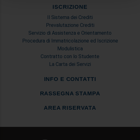
informazioni sul modo in cui utilizza il nostro sito con i
ISCRIZIONE
nostri partner che si occupano di analisi dei dati web,
Il Sistema dei Crediti
pubblicità e social media, i quali potrebbero combinarle
Prevalutazione Crediti
con altre informazioni che ha fornito loro o che hanno
Servizio di Assistenza e Orientamento
raccolto dal suo utilizzo dei loro servizi.
Procedura di Immatricolazione ed Iscrizione
Modulistica
Contratto con lo Studente
La Carta dei Servizi
INFO E CONTATTI
RASSEGNA STAMPA
AREA RISERVATA