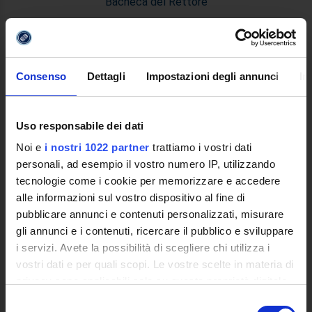
Bacheca del Rettore
DIDATTICA
Corsi di Laurea
Corsi di Perfezionamento
Consenso
Dettagli
Impostazioni degli annunci
In
Dottorato di Ricerca
Percorsi abilitanti di formazione iniziale degli insegnanti
Uso responsabile dei dati
DPCM 4/8/23
Certificazioni e Alta Formazione Professionale
Noi e
i nostri 1022 partner
trattiamo i vostri dati
Corsi Singoli
personali, ad esempio il vostro numero IP, utilizzando
Mondo Scuola - Corsi per Insegnanti
tecnologie come i cookie per memorizzare e accedere
Riepilogo Offerta Formativa
alle informazioni sul vostro dispositivo al fine di
pubblicare annunci e contenuti personalizzati, misurare
Manifesto degli Studi
gli annunci e i contenuti, ricercare il pubblico e sviluppare
Classi dei Corsi di Studio
i servizi. Avete la possibilità di scegliere chi utilizza i
Guida alla visualizzazione delle Schede Corso
vostri dati e per quali scopi. Le vostre scelte in materia di
privacy sono applicabili solo su questa proprietà digitale
MASTER
in cui avete effettuato le vostre scelte. È possibile
Selezione
Master Primo e Secondo Livello