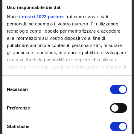
L'infrastruttura di e-Learning
Uso responsabile dei dati
Eventi
Noi e
i nostri 1022 partner
trattiamo i vostri dati
Siti Istituzionali e Progetti Interuniversitari
personali, ad esempio il vostro numero IP, utilizzando
Accesso alla Banca Dati di Segreteria Online
tecnologie come i cookie per memorizzare e accedere
Posta Elettronica Certificata - PEC
alle informazioni sul vostro dispositivo al fine di
Bacheca del Rettore
pubblicare annunci e contenuti personalizzati, misurare
gli annunci e i contenuti, ricercare il pubblico e sviluppare
DIDATTICA
i servizi. Avete la possibilità di scegliere chi utilizza i
Corsi di Laurea
vostri dati e per quali scopi. Le vostre scelte in materia di
Corsi di Perfezionamento
privacy sono applicabili solo su questa proprietà digitale
Dottorato di Ricerca
in cui avete effettuato le vostre scelte. È possibile
Selezione
Percorsi abilitanti di formazione iniziale degli insegnanti
modificare o revocare il proprio consenso in qualsiasi
Necessari
del
DPCM 4/8/23
momento dalla Dichiarazione sui cookie o facendo clic
consenso
sull'icona di attivazione della privacy.
Certificazioni e Alta Formazione Professionale
Preferenze
Corsi Singoli
Con il tuo consenso, vorremmo anche:
Mondo Scuola - Corsi per Insegnanti
Riepilogo Offerta Formativa
raccogliere informazioni sulla tua posizione
Statistiche
geografica, con un'approssimazione di qualche
Manifesto degli Studi