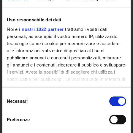
Bandi e Concorsi
Poli di Studio
Uso responsabile dei dati
International Cooperation
L'infrastruttura di e-Learning
Noi e
i nostri 1022 partner
trattiamo i vostri dati
personali, ad esempio il vostro numero IP, utilizzando
Eventi
tecnologie come i cookie per memorizzare e accedere
Siti Istituzionali e Progetti Interuniversitari
alle informazioni sul vostro dispositivo al fine di
Accesso alla Banca Dati di Segreteria Online
pubblicare annunci e contenuti personalizzati, misurare
Posta Elettronica Certificata - PEC
gli annunci e i contenuti, ricercare il pubblico e sviluppare
Bacheca del Rettore
i servizi. Avete la possibilità di scegliere chi utilizza i
vostri dati e per quali scopi. Le vostre scelte in materia di
DIDATTICA
privacy sono applicabili solo su questa proprietà digitale
Corsi di Laurea
in cui avete effettuato le vostre scelte. È possibile
Selezione
Corsi di Perfezionamento
modificare o revocare il proprio consenso in qualsiasi
Necessari
del
Dottorato di Ricerca
momento dalla Dichiarazione sui cookie o facendo clic
consenso
Percorsi abilitanti di formazione iniziale degli insegnanti
sull'icona di attivazione della privacy.
Preferenze
DPCM 4/8/23
Certificazioni e Alta Formazione Professionale
Con il tuo consenso, vorremmo anche: