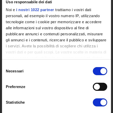
Eventi
Uso responsabile dei dati
Siti Istituzionali e Progetti Interuniversitari
Noi e
i nostri 1022 partner
trattiamo i vostri dati
Accesso alla Banca Dati di Segreteria Online
personali, ad esempio il vostro numero IP, utilizzando
Posta Elettronica Certificata - PEC
tecnologie come i cookie per memorizzare e accedere
Bacheca del Rettore
alle informazioni sul vostro dispositivo al fine di
pubblicare annunci e contenuti personalizzati, misurare
DIDATTICA
gli annunci e i contenuti, ricercare il pubblico e sviluppare
i servizi. Avete la possibilità di scegliere chi utilizza i
Corsi di Laurea
vostri dati e per quali scopi. Le vostre scelte in materia di
Corsi di Perfezionamento
privacy sono applicabili solo su questa proprietà digitale
Dottorato di Ricerca
in cui avete effettuato le vostre scelte. È possibile
Percorsi abilitanti di formazione iniziale degli insegnanti
Selezione
modificare o revocare il proprio consenso in qualsiasi
Necessari
DPCM 4/8/23
del
momento dalla Dichiarazione sui cookie o facendo clic
consenso
Certificazioni e Alta Formazione Professionale
sull'icona di attivazione della privacy.
Corsi Singoli
Preferenze
Mondo Scuola - Corsi per Insegnanti
Con il tuo consenso, vorremmo anche:
Riepilogo Offerta Formativa
raccogliere informazioni sulla tua posizione
Statistiche
Manifesto degli Studi
geografica, con un'approssimazione di qualche
Classi dei Corsi di Studio