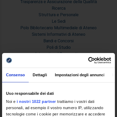
Trasparenza e Assicurazione della Quallità
Ricerca
Struttura e Personale
Le Sedi
Polo Bibliotecario Multimediale di Ateneo
Sistemi Informativi di Ateneo
Bandi e Concorsi
Poli di Studio
International Cooperation
L'infrastruttura di e-Learning
Eventi
Siti Istituzionali e Progetti Interuniversitari
Consenso
Dettagli
Impostazioni degli annunci
In
Accesso alla Banca Dati di Segreteria Online
Posta Elettronica Certificata - PEC
Bacheca del Rettore
Uso responsabile dei dati
Noi e
i nostri 1022 partner
trattiamo i vostri dati
DIDATTICA
personali, ad esempio il vostro numero IP, utilizzando
tecnologie come i cookie per memorizzare e accedere
Corsi di Laurea