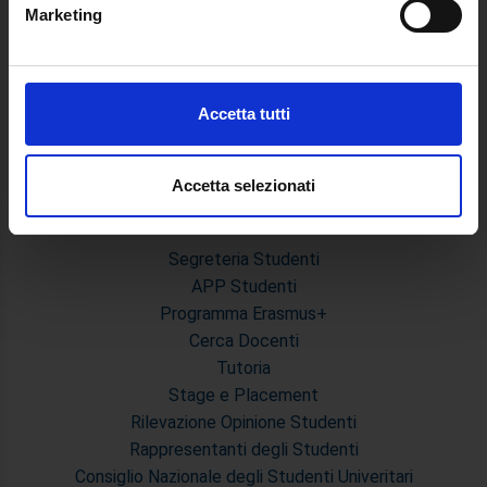
Guida alla visualizzazione delle Schede Corso
Marketing
Identificare il tuo dispositivo, scansionandolo
attivamente alla ricerca di caratteristiche specifiche
MASTER
(impronte digitali).
Master Primo e Secondo Livello
Approfondisci come vengono elaborati i tuoi dati personali
Accetta tutti
Prova Finale e Tesi
e imposta le tue preferenze nella
sezione dettagli
. Puoi
Calendari Sedute di Laurea e Sessione d'esami
modificare o ritirare il tuo consenso in qualsiasi momento
Modulistica Master
dalla Dichiarazione sui cookie.
Accetta selezionati
STUDENTI
Utilizziamo i cookie per personalizzare contenuti ed
Segreteria Studenti
annunci, per fornire funzionalità dei social media e per
APP Studenti
analizzare il nostro traffico. Condividiamo inoltre
Programma Erasmus+
informazioni sul modo in cui utilizza il nostro sito con i
nostri partner che si occupano di analisi dei dati web,
Cerca Docenti
pubblicità e social media, i quali potrebbero combinarle
Tutoria
con altre informazioni che ha fornito loro o che hanno
Stage e Placement
raccolto dal suo utilizzo dei loro servizi.
Rilevazione Opinione Studenti
Rappresentanti degli Studenti
Consiglio Nazionale degli Studenti Univeritari