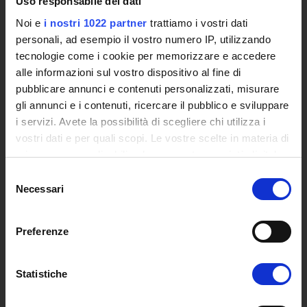
Uso responsabile dei dati
Siti Istituzionali e Progetti Interuniversitari
Noi e
i nostri 1022 partner
trattiamo i vostri dati
Accesso alla Banca Dati di Segreteria Online
personali, ad esempio il vostro numero IP, utilizzando
Posta Elettronica Certificata - PEC
tecnologie come i cookie per memorizzare e accedere
Bacheca del Rettore
alle informazioni sul vostro dispositivo al fine di
pubblicare annunci e contenuti personalizzati, misurare
DIDATTICA
gli annunci e i contenuti, ricercare il pubblico e sviluppare
Corsi di Laurea
i servizi. Avete la possibilità di scegliere chi utilizza i
Corsi di Perfezionamento
vostri dati e per quali scopi. Le vostre scelte in materia di
Dottorato di Ricerca
privacy sono applicabili solo su questa proprietà digitale
Percorsi abilitanti di formazione iniziale degli insegnanti
in cui avete effettuato le vostre scelte. È possibile
Selezione
modificare o revocare il proprio consenso in qualsiasi
DPCM 4/8/23
Necessari
del
momento dalla Dichiarazione sui cookie o facendo clic
Certificazioni e Alta Formazione Professionale
consenso
sull'icona di attivazione della privacy.
Corsi Singoli
Preferenze
Mondo Scuola - Corsi per Insegnanti
Con il tuo consenso, vorremmo anche:
Riepilogo Offerta Formativa
raccogliere informazioni sulla tua posizione
Manifesto degli Studi
Statistiche
geografica, con un'approssimazione di qualche
Classi dei Corsi di Studio
metro,