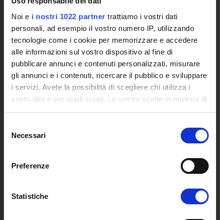
Uso responsabile dei dati
Siti Istituzionali e Progetti Interuniversitari
Noi e
i nostri 1022 partner
trattiamo i vostri dati
Accesso alla Banca Dati di Segreteria Online
personali, ad esempio il vostro numero IP, utilizzando
Posta Elettronica Certificata - PEC
tecnologie come i cookie per memorizzare e accedere
Bacheca del Rettore
alle informazioni sul vostro dispositivo al fine di
pubblicare annunci e contenuti personalizzati, misurare
DIDATTICA
gli annunci e i contenuti, ricercare il pubblico e sviluppare
Corsi di Laurea
i servizi. Avete la possibilità di scegliere chi utilizza i
Corsi di Perfezionamento
vostri dati e per quali scopi. Le vostre scelte in materia di
Dottorato di Ricerca
privacy sono applicabili solo su questa proprietà digitale
Percorsi abilitanti di formazione iniziale degli insegnanti
in cui avete effettuato le vostre scelte. È possibile
Selezione
modificare o revocare il proprio consenso in qualsiasi
DPCM 4/8/23
Necessari
del
momento dalla Dichiarazione sui cookie o facendo clic
Certificazioni e Alta Formazione Professionale
consenso
sull'icona di attivazione della privacy.
Corsi Singoli
Preferenze
Mondo Scuola - Corsi per Insegnanti
Con il tuo consenso, vorremmo anche:
Riepilogo Offerta Formativa
raccogliere informazioni sulla tua posizione
Manifesto degli Studi
Statistiche
geografica, con un'approssimazione di qualche
Classi dei Corsi di Studio
metro,