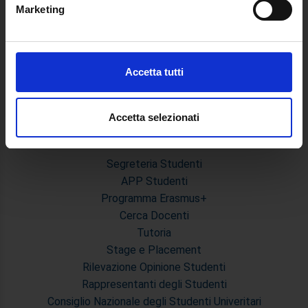
Guida alla visualizzazione delle Schede Corso
Marketing
Identificare il tuo dispositivo, scansionandolo
attivamente alla ricerca di caratteristiche specifiche
MASTER
(impronte digitali).
Master Primo e Secondo Livello
Approfondisci come vengono elaborati i tuoi dati personali
Accetta tutti
Prova Finale e Tesi
e imposta le tue preferenze nella
sezione dettagli
. Puoi
Calendari Sedute di Laurea e Sessione d'esami
modificare o ritirare il tuo consenso in qualsiasi momento
Modulistica Master
dalla Dichiarazione sui cookie.
Accetta selezionati
STUDENTI
Utilizziamo i cookie per personalizzare contenuti ed
Segreteria Studenti
annunci, per fornire funzionalità dei social media e per
APP Studenti
analizzare il nostro traffico. Condividiamo inoltre
Programma Erasmus+
informazioni sul modo in cui utilizza il nostro sito con i
nostri partner che si occupano di analisi dei dati web,
Cerca Docenti
pubblicità e social media, i quali potrebbero combinarle
Tutoria
con altre informazioni che ha fornito loro o che hanno
Stage e Placement
raccolto dal suo utilizzo dei loro servizi.
Rilevazione Opinione Studenti
Rappresentanti degli Studenti
Consiglio Nazionale degli Studenti Univeritari