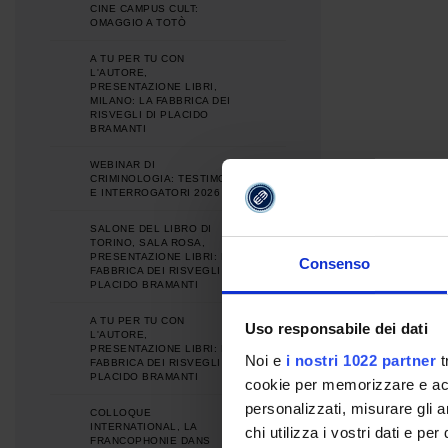
CINE CAMPUS CULT:
OMAGGIO A TOTÒ
A TU PER TU CON
L'AUTORE,
PRESENTAZIONE LIBRI,
MILANO: LA FABBRICA DEI
RISVEGLI DI PLACIDO
BRAMANTI
WEBINAR DI
CRIMINOLOGIA: TESTIMONI
E INTERROGATORI 2026
SALONE DEL LIBRO DI
TORINO, SALA ROSA,
PRESENTAZIONE LIBRI: LA
Consenso
FABBRICA DEI RISVEGLI DI
PLACIDO BRAMANTI
A TU PER TU CON
Uso responsabile dei dati
L'AUTORE,
PRESENTAZIONE LIBRI: LA
Noi e
i nostri 1022 partner
t
FABBRICA DEI RISVEGLI DI
PLACIDO BRAMANTI
cookie per memorizzare e acce
personalizzati, misurare gli an
COLLOQUE
INTERNATIONAL, LA
chi utilizza i vostri dati e pe
FRANCOPHONIE DANS