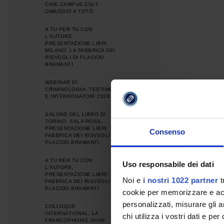
CINE CAMPUS CULT:
OMAGGIO A TOTÒ
A TU PER TU CON
L'AUTORE,
PRESENTAZIONE LIBRI,
MILANO: LA FABBRICA DEI
RISVEGLI DI PLACIDO
BRAMANTI
WEBINAR DI
CRIMINOLOGIA: TESTIMONI
E INTERROGATORI 2026
SALONE DEL LIBRO DI
TORINO, SALA ROSA,
PRESENTAZIONE LIBRI: LA
Consenso
FABBRICA DEI RISVEGLI DI
PLACIDO BRAMANTI
A TU PER TU CON
Uso responsabile dei dati
L'AUTORE,
PRESENTAZIONE LIBRI: LA
Noi e
i nostri 1022 partner
t
FABBRICA DEI RISVEGLI DI
PLACIDO BRAMANTI
cookie per memorizzare e acce
personalizzati, misurare gli an
COLLOQUE
INTERNATIONAL, LA
chi utilizza i vostri dati e pe
FRANCOPHONIE DANS