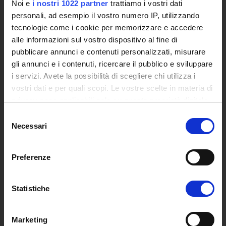
Noi e
i nostri 1022 partner
trattiamo i vostri dati
Posta Elettronica Certificata - PEC
personali, ad esempio il vostro numero IP, utilizzando
Bacheca del Rettore
tecnologie come i cookie per memorizzare e accedere
alle informazioni sul vostro dispositivo al fine di
DIDATTICA
pubblicare annunci e contenuti personalizzati, misurare
Corsi di Laurea
gli annunci e i contenuti, ricercare il pubblico e sviluppare
Corsi di Perfezionamento
i servizi. Avete la possibilità di scegliere chi utilizza i
Dottorato di Ricerca
vostri dati e per quali scopi. Le vostre scelte in materia di
Percorsi abilitanti di formazione iniziale degli insegnanti
privacy sono applicabili solo su questa proprietà digitale
DPCM 4/8/23
in cui avete effettuato le vostre scelte. È possibile
Selezione
Certificazioni e Alta Formazione Professionale
modificare o revocare il proprio consenso in qualsiasi
Necessari
del
momento dalla Dichiarazione sui cookie o facendo clic
Corsi Singoli
consenso
sull'icona di attivazione della privacy.
Mondo Scuola - Corsi per Insegnanti
Preferenze
Riepilogo Offerta Formativa
Con il tuo consenso, vorremmo anche:
Manifesto degli Studi
raccogliere informazioni sulla tua posizione
Classi dei Corsi di Studio
Statistiche
geografica, con un'approssimazione di qualche
Guida alla visualizzazione delle Schede Corso
metro,
Marketing
Identificare il tuo dispositivo, scansionandolo
MASTER