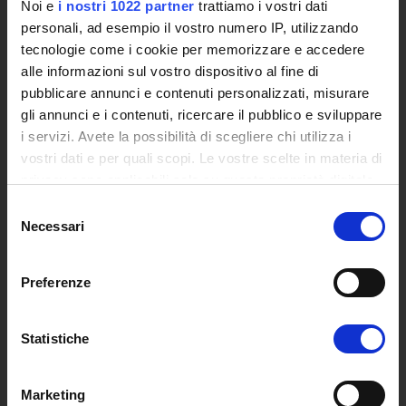
Noi e
i nostri 1022 partner
trattiamo i vostri dati
Posta Elettronica Certificata - PEC
personali, ad esempio il vostro numero IP, utilizzando
Bacheca del Rettore
tecnologie come i cookie per memorizzare e accedere
alle informazioni sul vostro dispositivo al fine di
DIDATTICA
pubblicare annunci e contenuti personalizzati, misurare
Corsi di Laurea
gli annunci e i contenuti, ricercare il pubblico e sviluppare
Corsi di Perfezionamento
i servizi. Avete la possibilità di scegliere chi utilizza i
Dottorato di Ricerca
vostri dati e per quali scopi. Le vostre scelte in materia di
Percorsi abilitanti di formazione iniziale degli insegnanti
privacy sono applicabili solo su questa proprietà digitale
DPCM 4/8/23
in cui avete effettuato le vostre scelte. È possibile
Selezione
Certificazioni e Alta Formazione Professionale
modificare o revocare il proprio consenso in qualsiasi
Necessari
del
momento dalla Dichiarazione sui cookie o facendo clic
Corsi Singoli
consenso
sull'icona di attivazione della privacy.
Mondo Scuola - Corsi per Insegnanti
Preferenze
Riepilogo Offerta Formativa
Con il tuo consenso, vorremmo anche:
Manifesto degli Studi
raccogliere informazioni sulla tua posizione
Classi dei Corsi di Studio
Statistiche
geografica, con un'approssimazione di qualche
Guida alla visualizzazione delle Schede Corso
metro,
Marketing
Identificare il tuo dispositivo, scansionandolo
MASTER