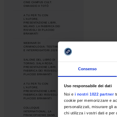
CINE CAMPUS CULT:
OMAGGIO A TOTÒ
A TU PER TU CON
L'AUTORE,
PRESENTAZIONE LIBRI,
MILANO: LA FABBRICA DEI
RISVEGLI DI PLACIDO
BRAMANTI
WEBINAR DI
CRIMINOLOGIA: TESTIMONI
E INTERROGATORI 2026
SALONE DEL LIBRO DI
TORINO, SALA ROSA,
PRESENTAZIONE LIBRI: LA
Consenso
FABBRICA DEI RISVEGLI DI
PLACIDO BRAMANTI
A TU PER TU CON
Uso responsabile dei dati
L'AUTORE,
PRESENTAZIONE LIBRI: LA
Noi e
i nostri 1022 partner
t
FABBRICA DEI RISVEGLI DI
PLACIDO BRAMANTI
cookie per memorizzare e acce
personalizzati, misurare gli an
COLLOQUE
INTERNATIONAL, LA
chi utilizza i vostri dati e pe
FRANCOPHONIE DANS