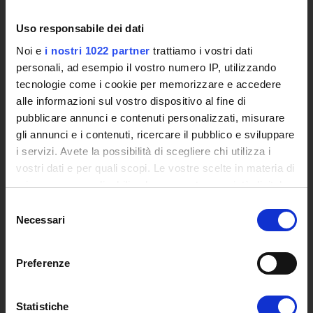
International Cooperation
Uso responsabile dei dati
L'infrastruttura di e-Learning
Eventi
Noi e
i nostri 1022 partner
trattiamo i vostri dati
Siti Istituzionali e Progetti Interuniversitari
personali, ad esempio il vostro numero IP, utilizzando
tecnologie come i cookie per memorizzare e accedere
Accesso alla Banca Dati di Segreteria Online
alle informazioni sul vostro dispositivo al fine di
Posta Elettronica Certificata - PEC
pubblicare annunci e contenuti personalizzati, misurare
Bacheca del Rettore
gli annunci e i contenuti, ricercare il pubblico e sviluppare
i servizi. Avete la possibilità di scegliere chi utilizza i
DIDATTICA
vostri dati e per quali scopi. Le vostre scelte in materia di
Corsi di Laurea
privacy sono applicabili solo su questa proprietà digitale
Corsi di Perfezionamento
in cui avete effettuato le vostre scelte. È possibile
Selezione
Dottorato di Ricerca
modificare o revocare il proprio consenso in qualsiasi
Necessari
del
Percorsi abilitanti di formazione iniziale degli insegnanti
momento dalla Dichiarazione sui cookie o facendo clic
consenso
DPCM 4/8/23
sull'icona di attivazione della privacy.
Preferenze
Certificazioni e Alta Formazione Professionale
Corsi Singoli
Con il tuo consenso, vorremmo anche:
Mondo Scuola - Corsi per Insegnanti
raccogliere informazioni sulla tua posizione
Statistiche