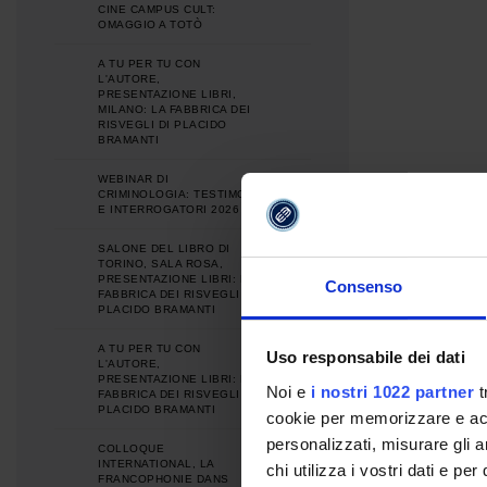
CINE CAMPUS CULT:
OMAGGIO A TOTÒ
A TU PER TU CON
L'AUTORE,
PRESENTAZIONE LIBRI,
MILANO: LA FABBRICA DEI
RISVEGLI DI PLACIDO
BRAMANTI
WEBINAR DI
CRIMINOLOGIA: TESTIMONI
E INTERROGATORI 2026
SALONE DEL LIBRO DI
TORINO, SALA ROSA,
PRESENTAZIONE LIBRI: LA
Consenso
FABBRICA DEI RISVEGLI DI
PLACIDO BRAMANTI
A TU PER TU CON
Uso responsabile dei dati
L'AUTORE,
PRESENTAZIONE LIBRI: LA
Noi e
i nostri 1022 partner
t
FABBRICA DEI RISVEGLI DI
PLACIDO BRAMANTI
cookie per memorizzare e acce
personalizzati, misurare gli an
COLLOQUE
INTERNATIONAL, LA
chi utilizza i vostri dati e pe
FRANCOPHONIE DANS