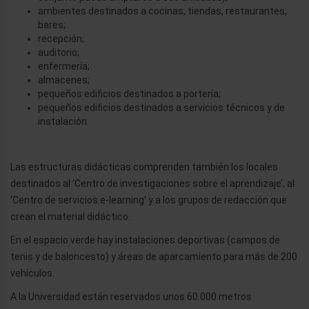
ambientes destinados a cocinas, tiendas, restaurantes,
bares;
recepción;
auditorio;
enfermería;
almacenes;
pequeños edificios destinados a portería;
pequeños edificios destinados a servicios técnicos y de
instalación.
Las estructuras didácticas comprenden también los locales
destinados al ‘Centro de investigaciones sobre el aprendizaje’, al
‘Centro de servicios e-learning’ y a los grupos de redacción que
crean el material didáctico.
En el espacio verde hay instalaciones deportivas (campos de
tenis y de baloncesto) y áreas de aparcamiento para más de 200
vehículos.
A la Universidad están reservados unos 60.000 metros