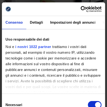
Consenso
Dettagli
Impostazioni degli annunci
In
Uso responsabile dei dati
Noi e
i nostri 1022 partner
trattiamo i vostri dati
personali, ad esempio il vostro numero IP, utilizzando
tecnologie come i cookie per memorizzare e accedere
alle informazioni sul vostro dispositivo al fine di
pubblicare annunci e contenuti personalizzati, misurare
gli annunci e i contenuti, ricercare il pubblico e sviluppare
i servizi. Avete la possibilità di scegliere chi utilizza i
vostri dati e per quali scopi. Le vostre scelte in materia di
privacy sono applicabili solo su questa proprietà digitale
in cui avete effettuato le vostre scelte. È possibile
Selezione
modificare o revocare il proprio consenso in qualsiasi
Necessari
del