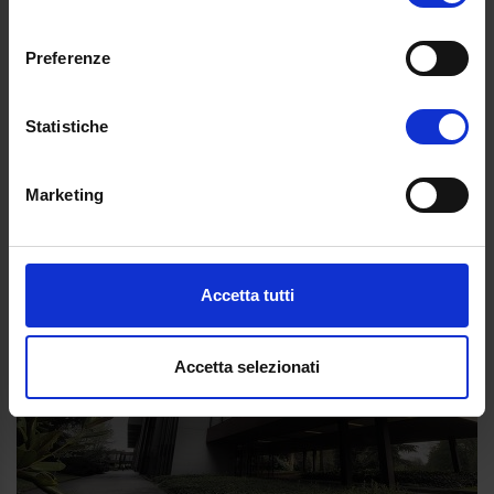
momento dalla Dichiarazione sui cookie o facendo clic
consenso
sull'icona di attivazione della privacy.
Preferenze
Con il tuo consenso, vorremmo anche:
raccogliere informazioni sulla tua posizione
Statistiche
geografica, con un'approssimazione di qualche
metro,
Marketing
Identificare il tuo dispositivo, scansionandolo
attivamente alla ricerca di caratteristiche specifiche
(impronte digitali).
Approfondisci come vengono elaborati i tuoi dati personali
Accetta tutti
e imposta le tue preferenze nella
sezione dettagli
. Puoi
modificare o ritirare il tuo consenso in qualsiasi momento
dalla Dichiarazione sui cookie.
Accetta selezionati
Utilizziamo i cookie per personalizzare contenuti ed
annunci, per fornire funzionalità dei social media e per
analizzare il nostro traffico. Condividiamo inoltre