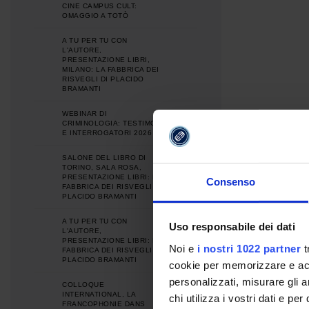
CINE CAMPUS CULT:
OMAGGIO A TOTÒ
A TU PER TU CON
L'AUTORE,
PRESENTAZIONE LIBRI,
MILANO: LA FABBRICA DEI
RISVEGLI DI PLACIDO
BRAMANTI
WEBINAR DI
CRIMINOLOGIA: TESTIMONI
E INTERROGATORI 2026
SALONE DEL LIBRO DI
TORINO, SALA ROSA,
PRESENTAZIONE LIBRI: LA
Consenso
FABBRICA DEI RISVEGLI DI
PLACIDO BRAMANTI
A TU PER TU CON
Uso responsabile dei dati
L'AUTORE,
PRESENTAZIONE LIBRI: LA
Noi e
i nostri 1022 partner
t
FABBRICA DEI RISVEGLI DI
PLACIDO BRAMANTI
cookie per memorizzare e acce
personalizzati, misurare gli an
COLLOQUE
INTERNATIONAL, LA
chi utilizza i vostri dati e pe
FRANCOPHONIE DANS