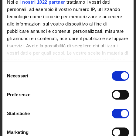
Noi e
i nostri 1022 partner
trattiamo i vostri dati
Posta Elettronica Certificata - PEC
personali, ad esempio il vostro numero IP, utilizzando
Bacheca del Rettore
tecnologie come i cookie per memorizzare e accedere
alle informazioni sul vostro dispositivo al fine di
DIDATTICA
pubblicare annunci e contenuti personalizzati, misurare
Corsi di Laurea
gli annunci e i contenuti, ricercare il pubblico e sviluppare
Corsi di Perfezionamento
i servizi. Avete la possibilità di scegliere chi utilizza i
Dottorato di Ricerca
vostri dati e per quali scopi. Le vostre scelte in materia di
Percorsi abilitanti di formazione iniziale degli insegnanti
privacy sono applicabili solo su questa proprietà digitale
DPCM 4/8/23
in cui avete effettuato le vostre scelte. È possibile
Selezione
Certificazioni e Alta Formazione Professionale
modificare o revocare il proprio consenso in qualsiasi
Necessari
del
momento dalla Dichiarazione sui cookie o facendo clic
Corsi Singoli
consenso
sull'icona di attivazione della privacy.
Mondo Scuola - Corsi per Insegnanti
Preferenze
Riepilogo Offerta Formativa
Con il tuo consenso, vorremmo anche:
Manifesto degli Studi
raccogliere informazioni sulla tua posizione
Classi dei Corsi di Studio
Statistiche
geografica, con un'approssimazione di qualche
Guida alla visualizzazione delle Schede Corso
metro,
Marketing
Identificare il tuo dispositivo, scansionandolo
MASTER