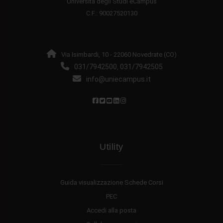
Università degli Studi eCampus
C.F.: 90027520130
Via Isimbardi, 10 - 22060 Novedrate (CO)
031/7942500
031/7942505
,
info@uniecampus.it
Utility
Guida visualizzazione Schede Corsi
PEC
Accedi alla posta