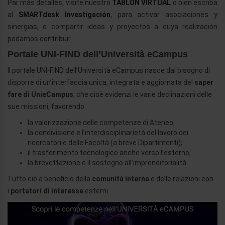
Par más detalles, visite nuestro
TABLÓN VIRTUAL
o bien escriba
al
SMARTdesk Investigación
, para activar asociaciones y
sinergias, o compartir ideas y proyectos a cuya realización
podamos contribuir
Portale UNI-FIND dell’Università eCampus
Il portale UNI-FIND dell’Università eCampus nasce dal bisogno di
disporre di un’interfaccia unica, integrata e aggiornata del
saper
fare di UnieCampus
, che cioè evidenzi le varie declinazioni delle
sue missioni, favorendo:
la valorizzazione delle competenze di Ateneo;
la condivisione e l’interdisciplinarietà del lavoro dei
ricercatori e delle Facoltà (a breve Dipartimenti);
il trasferimento tecnologico anche verso l’esterno;
la brevettazione e il sostegno all'imprenditorialità.
Tutto ciò a beneficio della
comunità interna
e delle relazioni con
i
portatori di interesse
esterni.