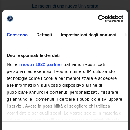
Le ragioni di una nuova Università
Quale Università Telematica
Decreto Istitutivo
Statuto e Regolamenti
Consenso
Dettagli
Impostazioni degli annunci
In
Trasparenza e Assicurazione della Quallità
Ricerca
Struttura e Personale
Uso responsabile dei dati
Le Sedi
Polo Bibliotecario Multimediale di Ateneo
Noi e
i nostri 1022 partner
trattiamo i vostri dati
Sistemi Informativi di Ateneo
personali, ad esempio il vostro numero IP, utilizzando
tecnologie come i cookie per memorizzare e accedere
Bandi e Concorsi
alle informazioni sul vostro dispositivo al fine di
Poli di Studio
pubblicare annunci e contenuti personalizzati, misurare
International Cooperation
gli annunci e i contenuti, ricercare il pubblico e sviluppare
L'infrastruttura di e-Learning
i servizi. Avete la possibilità di scegliere chi utilizza i
Eventi
vostri dati e per quali scopi. Le vostre scelte in materia di
Siti Istituzionali e Progetti Interuniversitari
privacy sono applicabili solo su questa proprietà digitale
Accesso alla Banca Dati di Segreteria Online
in cui avete effettuato le vostre scelte. È possibile
Selezione
Posta Elettronica Certificata - PEC