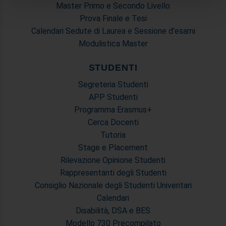
analizzare il nostro traffico. Condividiamo inoltre
Master Primo e Secondo Livello
informazioni sul modo in cui utilizza il nostro sito con i
Prova Finale e Tesi
nostri partner che si occupano di analisi dei dati web,
Calendari Sedute di Laurea e Sessione d'esami
pubblicità e social media, i quali potrebbero combinarle
Modulistica Master
con altre informazioni che ha fornito loro o che hanno
raccolto dal suo utilizzo dei loro servizi.
STUDENTI
Segreteria Studenti
APP Studenti
Programma Erasmus+
Cerca Docenti
Tutoria
Stage e Placement
Rilevazione Opinione Studenti
Rappresentanti degli Studenti
Consiglio Nazionale degli Studenti Univeritari
Calendari
Disabilità, DSA e BES
Modello 730 Precompilato