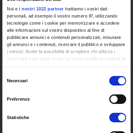
Siti Istituzionali e Progetti Interuniversitari
Noi e
i nostri 1022 partner
trattiamo i vostri dati
Accesso alla Banca Dati di Segreteria Online
personali, ad esempio il vostro numero IP, utilizzando
Posta Elettronica Certificata - PEC
tecnologie come i cookie per memorizzare e accedere
Bacheca del Rettore
alle informazioni sul vostro dispositivo al fine di
pubblicare annunci e contenuti personalizzati, misurare
DIDATTICA
gli annunci e i contenuti, ricercare il pubblico e sviluppare
Corsi di Laurea
i servizi. Avete la possibilità di scegliere chi utilizza i
Corsi di Perfezionamento
vostri dati e per quali scopi. Le vostre scelte in materia di
Dottorato di Ricerca
privacy sono applicabili solo su questa proprietà digitale
Percorsi abilitanti di formazione iniziale degli insegnanti
in cui avete effettuato le vostre scelte. È possibile
Selezione
DPCM 4/8/23
modificare o revocare il proprio consenso in qualsiasi
Necessari
del
Certificazioni e Alta Formazione Professionale
momento dalla Dichiarazione sui cookie o facendo clic
consenso
Corsi Singoli
sull'icona di attivazione della privacy.
Preferenze
Mondo Scuola - Corsi per Insegnanti
Con il tuo consenso, vorremmo anche:
Riepilogo Offerta Formativa
Manifesto degli Studi
raccogliere informazioni sulla tua posizione
Statistiche
Classi dei Corsi di Studio
geografica, con un'approssimazione di qualche
Guida alla visualizzazione delle Schede Corso
metro,