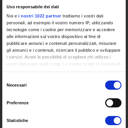
L'infrastruttura di e-Learning
Uso responsabile dei dati
Eventi
Noi e
i nostri 1022 partner
trattiamo i vostri dati
Siti Istituzionali e Progetti Interuniversitari
personali, ad esempio il vostro numero IP, utilizzando
Accesso alla Banca Dati di Segreteria Online
tecnologie come i cookie per memorizzare e accedere
Posta Elettronica Certificata - PEC
alle informazioni sul vostro dispositivo al fine di
Bacheca del Rettore
pubblicare annunci e contenuti personalizzati, misurare
gli annunci e i contenuti, ricercare il pubblico e sviluppare
DIDATTICA
i servizi. Avete la possibilità di scegliere chi utilizza i
Corsi di Laurea
vostri dati e per quali scopi. Le vostre scelte in materia di
Corsi di Perfezionamento
privacy sono applicabili solo su questa proprietà digitale
Dottorato di Ricerca
in cui avete effettuato le vostre scelte. È possibile
Selezione
Percorsi abilitanti di formazione iniziale degli insegnanti
modificare o revocare il proprio consenso in qualsiasi
Necessari
del
DPCM 4/8/23
momento dalla Dichiarazione sui cookie o facendo clic
consenso
Certificazioni e Alta Formazione Professionale
sull'icona di attivazione della privacy.
Preferenze
Corsi Singoli
Con il tuo consenso, vorremmo anche:
Mondo Scuola - Corsi per Insegnanti
Riepilogo Offerta Formativa
raccogliere informazioni sulla tua posizione
Statistiche
Manifesto degli Studi
geografica, con un'approssimazione di qualche