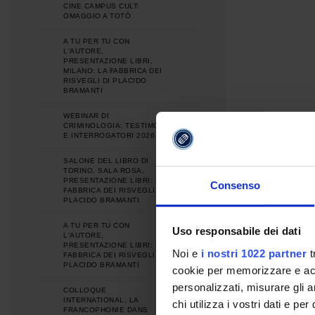
CINE CAMPUS CULT:
OMAGGIO A TOTÒ
A TU PER TU CON
L'AUTORE,
PRESENTAZIONE LIBRI,
MILANO: LA FABBRICA DEI
RISVEGLI DI PLACIDO
BRAMANTI
WEBINAR DI
CRIMINOLOGIA: TESTIMONI
E INTERROGATORI 2026
SALONE DEL LIBRO DI
TORINO, SALA ROSA,
PRESENTAZIONE LIBRI: LA
Consenso
FABBRICA DEI RISVEGLI DI
PLACIDO BRAMANTI
A TU PER TU CON
Uso responsabile dei dati
L'AUTORE,
PRESENTAZIONE LIBRI: LA
Noi e
i nostri 1022 partner
t
FABBRICA DEI RISVEGLI DI
PLACIDO BRAMANTI
cookie per memorizzare e acce
personalizzati, misurare gli an
COLLOQUE
INTERNATIONAL, LA
chi utilizza i vostri dati e pe
FRANCOPHONIE DANS