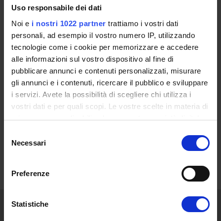
Uso responsabile dei dati
CALENDARIO
Noi e
i nostri 1022 partner
trattiamo i vostri dati
personali, ad esempio il vostro numero IP, utilizzando
FAQ
tecnologie come i cookie per memorizzare e accedere
alle informazioni sul vostro dispositivo al fine di
ESAMI
pubblicare annunci e contenuti personalizzati, misurare
gli annunci e i contenuti, ricercare il pubblico e sviluppare
i servizi. Avete la possibilità di scegliere chi utilizza i
FAQ TIROCINIO DIRETTO 48 CFU
vostri dati e per quali scopi. Le vostre scelte in materia di
privacy sono applicabili solo su questa proprietà digitale
NORMATIVA DI RIFERIMENTO
in cui avete effettuato le vostre scelte. È possibile
Selezione
modificare o revocare il proprio consenso in qualsiasi
Necessari
del
CONTATTI
momento dalla Dichiarazione sui cookie o facendo clic
consenso
sull'icona di attivazione della privacy.
Preferenze
Con il tuo consenso, vorremmo anche:
raccogliere informazioni sulla tua posizione
Statistiche
geografica, con un'approssimazione di qualche