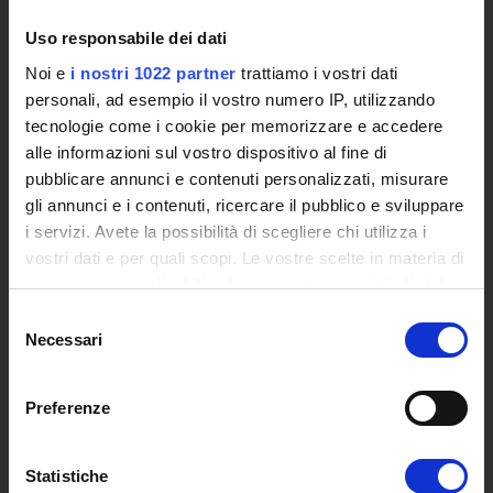
Uso responsabile dei dati
UNIVERSITY
Noi e
i nostri 1022 partner
trattiamo i vostri dati
Video of the University
personali, ad esempio il vostro numero IP, utilizzando
Promoting institution
tecnologie come i cookie per memorizzare e accedere
The reasons behind a new University
alle informazioni sul vostro dispositivo al fine di
Online University
pubblicare annunci e contenuti personalizzati, misurare
Establishing Decree
gli annunci e i contenuti, ricercare il pubblico e sviluppare
Statute and regulations
i servizi. Avete la possibilità di scegliere chi utilizza i
Transparency Policy and Quality Assuranceà
vostri dati e per quali scopi. Le vostre scelte in materia di
Ricerca
privacy sono applicabili solo su questa proprietà digitale
Governing Bodies of eCampus University
in cui avete effettuato le vostre scelte. È possibile
Selezione
modificare o revocare il proprio consenso in qualsiasi
Branches
Necessari
del
momento dalla Dichiarazione sui cookie o facendo clic
Multimedia Academic Library
consenso
sull'icona di attivazione della privacy.
Academic Information Systems
Preferenze
Tender Announcements and Competitions
Con il tuo consenso, vorremmo anche:
Studies Centres
raccogliere informazioni sulla tua posizione
International Cooperation
Statistiche