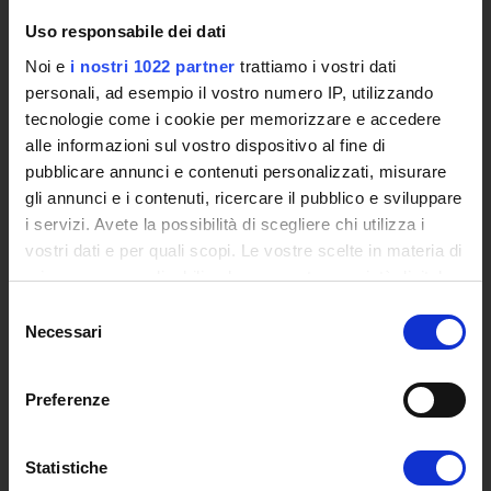
Events
Uso responsabile dei dati
Institutional websites and interacademic projects
Noi e
i nostri 1022 partner
trattiamo i vostri dati
Access to the Database of the Online Student Services
personali, ad esempio il vostro numero IP, utilizzando
Certified E-mail
tecnologie come i cookie per memorizzare e accedere
Rector Inbox
alle informazioni sul vostro dispositivo al fine di
pubblicare annunci e contenuti personalizzati, misurare
TEACHING
gli annunci e i contenuti, ricercare il pubblico e sviluppare
Degree Courses
i servizi. Avete la possibilità di scegliere chi utilizza i
Advanced training courses
vostri dati e per quali scopi. Le vostre scelte in materia di
privacy sono applicabili solo su questa proprietà digitale
Research Doctorate
in cui avete effettuato le vostre scelte. È possibile
Qualifying educational programs for initial teacher training,
Selezione
modificare o revocare il proprio consenso in qualsiasi
Necessari
DPCM 4/8/23
del
momento dalla Dichiarazione sui cookie o facendo clic
Certifications
consenso
sull'icona di attivazione della privacy.
Individual Courses
Preferenze
Mondo Scuola post graduate training and qualifying
Con il tuo consenso, vorremmo anche:
educational programs
raccogliere informazioni sulla tua posizione
Statistiche
Courses
geografica, con un'approssimazione di qualche