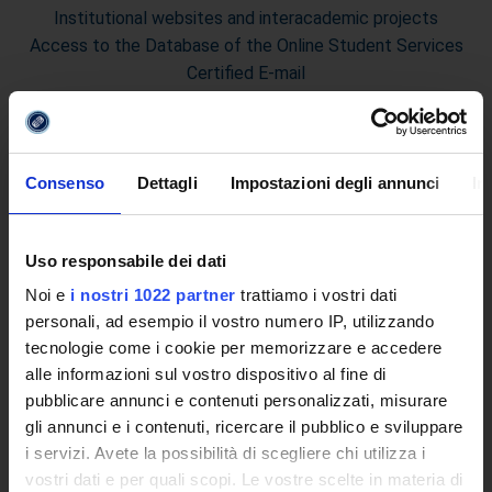
Institutional websites and interacademic projects
Access to the Database of the Online Student Services
Certified E-mail
Rector Inbox
TEACHING
Consenso
Dettagli
Impostazioni degli annunci
In
Degree Courses
Advanced training courses
Research Doctorate
Uso responsabile dei dati
Qualifying educational programs for initial teacher training,
Noi e
i nostri 1022 partner
trattiamo i vostri dati
DPCM 4/8/23
personali, ad esempio il vostro numero IP, utilizzando
Certifications
tecnologie come i cookie per memorizzare e accedere
Individual Courses
alle informazioni sul vostro dispositivo al fine di
Mondo Scuola post graduate training and qualifying
pubblicare annunci e contenuti personalizzati, misurare
educational programs
gli annunci e i contenuti, ricercare il pubblico e sviluppare
Courses
i servizi. Avete la possibilità di scegliere chi utilizza i
Teaching Programmes
vostri dati e per quali scopi. Le vostre scelte in materia di
Degree Classes