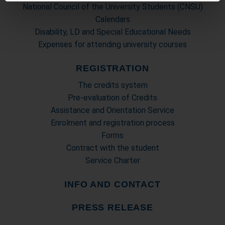
Utilizziamo i cookie per personalizzare contenuti ed
National Council of the University Students (CNSU)
annunci, per fornire funzionalità dei social media e per
Calendars
analizzare il nostro traffico. Condividiamo inoltre
Disability, LD and Special Educational Needs
informazioni sul modo in cui utilizza il nostro sito con i
Expenses for attending university courses
nostri partner che si occupano di analisi dei dati web,
pubblicità e social media, i quali potrebbero combinarle
REGISTRATION
con altre informazioni che ha fornito loro o che hanno
The credits system
raccolto dal suo utilizzo dei loro servizi.
Pre-evaluation of Credits
Assistance and Orientation Service
Enrolment and registration process
Forms
Contract with the student
Service Charter
INFO AND CONTACT
PRESS RELEASE